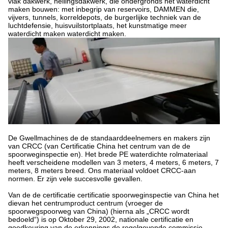
vlak dakwerk, hellingsdakwerk, die ondergronds het waterdicht
maken bouwen: met inbegrip van reservoirs, DAMMEN die,
vijvers, tunnels, korreldepots, de burgerlijke techniek van de
luchtdefensie, huisvuilstortplaats, het kunstmatige meer
waterdicht maken waterdicht maken.
De Gwellmachines de de standaarddeelnemers en makers zijn
van CRCC (van Certificatie China het centrum van de de
spoorweginspectie en). Het brede PE waterdichte rolmateriaal
heeft verscheidene modellen van 3 meters, 4 meters, 6 meters, 7
meters, 8 meters breed. Ons materiaal voldoet CRCC-aan
normen. Er zijn vele succesvolle gevallen.
Van de de certificatie certificatie spoorweginspectie van China het
dievan het centrumproduct centrum (vroeger de
spoorwegspoorweg van China) (hierna als „CRCC wordt
bedoeld“) is op Oktober 29, 2002, nationale certificatie en
goedkeuring van de erkennings de regelgevende commissie