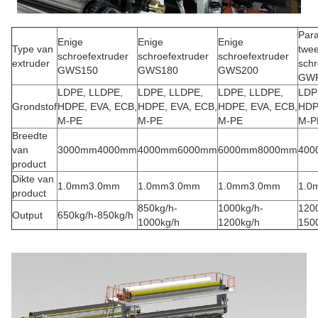
Para
Enige
Enige
Enige
Type van
twee
schroefextruder
schroefextruder
schroefextruder
extruder
schr
GWS150
GWS180
GWS200
GWP
LDPE, LLDPE,
LDPE, LLDPE,
LDPE, LLDPE,
LDP
Grondstof
HDPE, EVA, ECB,
HDPE, EVA, ECB,
HDPE, EVA, ECB,
HDP
M-PE
M-PE
M-PE
M-P
Breedte
van
3000mm4000mm
4000mm6000mm
6000mm8000mm
400
product
Dikte van
1.0mm3.0mm
1.0mm3.0mm
1.0mm3.0mm
1.0
product
850kg/h-
1000kg/h-
120
Output
650kg/h-850kg/h
1000kg/h
1200kg/h
150