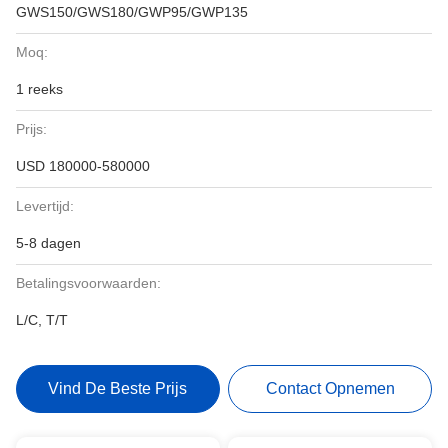
GWS150/GWS180/GWP95/GWP135
Moq:
1 reeks
Prijs:
USD 180000-580000
Levertijd:
5-8 dagen
Betalingsvoorwaarden:
L/C, T/T
Vind De Beste Prijs
Contact Opnemen