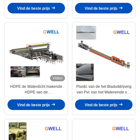
van Kwaliteitsnaverkoop
Sheet Making Machine
Vind de beste prijs
Vind de beste prijs
Video
HDPE de Waterdicht makende
Plastic van de het Bladuitdrijving
HDPE van de
van Pvc van het Watereinde van
Membraanproductielijn machine
de Lijnpvc Tweeling de
van de de filmuitdrijving van het
Schroefextruder
Vind de beste prijs
Vind de beste prijs
waterbewijs