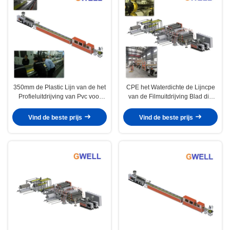
350mm de Plastic Lijn van de het
CPE het Waterdichte de Lijncpe
Profieluitdrijving van Pvc voor
van de Filmuitdrijving Blad die
Bouwverbindingen
van het Waterbewijs Machine
maken
Vind de beste prijs
Vind de beste prijs