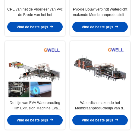
CPE van het de Vloerleer van Pvc
Pvc-de Bouw verbindt Waterdicht
de Brede van het het
makende Membraanproductielijn
Dakmembraan Waterdichte Lijn
500kg H
van de het Bladuitdrijving
Vind de beste prijs
Vind de beste prijs
De Lijn van EVA Waterproofing
Waterdicht makende het
Film Extrusion Machine Eva
Membraanproductielijn van de
Water Proof Sheet Production
Tpo Enige Vouw
Vind de beste prijs
Vind de beste prijs