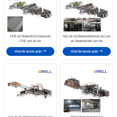
CPE de Waterdicht makende
Van de het Bladuitdrijving van pvc
CPE van de de
de Waterdichte van de
Uitdrijvingsmachine van het
machinepvc van het het
Membraanblad Machine van de
Waterbewijs Machine van de de
Vind de beste prijs
Vind de beste prijs
de Filmproductie van het
Filmproductie
Waterbewijs
Van de de Filmproductielijn van
Waterdicht makend het