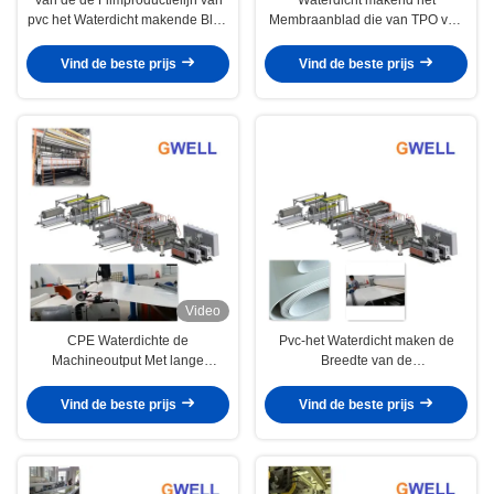
pvc het Waterdicht makende Blad
Membraanblad die van TPO van
die van het het Waterbewijs van
de het Bewijsfilm van het
pvc Machine maken
Machinetpo Water de
Vind de beste prijs
Vind de beste prijs
Uitdrijvingslijn maken
Video
CPE Waterdichte de
Pvc-het Waterdicht maken de
Machineoutput Met lange
Breedte van de
levensuur en Hoge van de
Membraanproductielijn is 1500-
Membraanuitdrijving
6000 mm
Vind de beste prijs
Vind de beste prijs