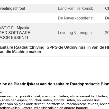
Tweelingschroef
Land Van Herkomst:
C
De Naverkoopdienst:
De
TIC FILMpakket, 
DED SOFTWARE 
Levering Vermogen:
20
VOOR ESSENTI
nitaire Raadsuitdrijving
, 
GPPS-de Uitdrijvingslijn van de 
d die Machine maken
ne de Plastic Ijskast van de sanitaire Raadsproductie Bi
ad
uren van het ijskastkabinet, voeringen, laden, afvoerkanaaldienbladen
ten zoals badkuipen, doucheruimten, stoomruimten, en wasbassins.
wijzen van op gids ondertekent, borsttekens, mechanische tekens, recla
retjegevallen, koffers, vrije tijdszakken en andere bagage.