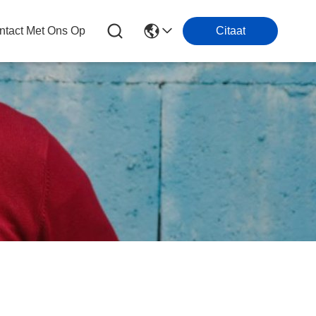
tact Met Ons Op
Citaat