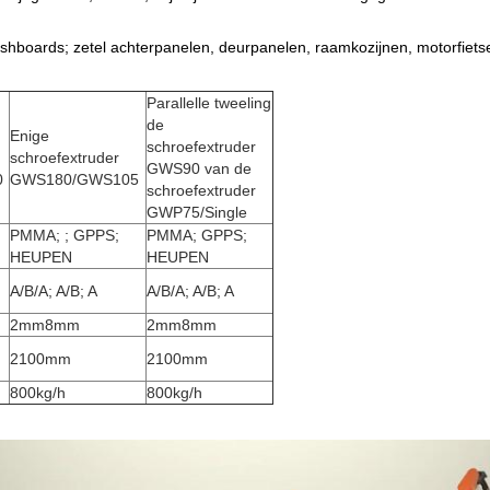
shboards; zetel achterpanelen, deurpanelen, raamkozijnen, motorfietsen
Parallelle tweeling
de
Enige
schroefextruder
schroefextruder
GWS90 van de
0
GWS180/GWS105
schroefextruder
GWP75/Single
PMMA; ; GPPS;
PMMA; GPPS;
HEUPEN
HEUPEN
A/B/A; A/B; A
A/B/A; A/B; A
2mm8mm
2mm8mm
2100mm
2100mm
800kg/h
800kg/h