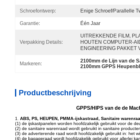
Schroefontwerp:
Enige Schroef/Parallelle 
Garantie:
Één Jaar
UITREKKENDE FILM, PLAS
Verpakking Details:
HOUTEN COMPUTER-AI
ENGINEERING PAKKET 
2100mm de Lijn van de Sa
Markeren:
2100mm GPPS Heupenbla
Productbeschrijving
GPPS/HIPS van de de Machi
1.
ABS, PS, HEUPEN, PMMA-ijskastraad, Sanitaire warenra
(1) de ijskastpanelen worden hoofdzakelijk gebruikt voor de de
(2) de sanitaire warenraad wordt gebruikt in sanitaire produc
(3) de adverterende raad wordt hoofdzakelijk gebruikt in: het 
(4) de bagageraad wordt hoofdzakelijk gebruikt voor allerlei kar