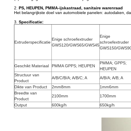
2.
PS, HEUPEN, PMMA-ijskastraad, sanitaire warenraad
Het belangrijkste doel van automobiele panelen: autodaken, da
3.
Specificatie:
Enige
Enige schroefextruder
Extruderspecificatie
schroefextruder
GWS120/GWS65/GWS45
GWS150/GWS9
PMMA; GPPS;
Geschikt Materiaal
PMMA GPPS; HEUPEN
HEUPEN
Structuur van
A/B/C/B/A; A/B/C; A
A/B/A; A/B; A
Product
Dikte van Product
2mm8mm
1mm6mm
Breedte van
2100mm
1700mm
Product
Output
600kg/h
650kg/h