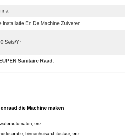
hina
 Installatie En De Machine Zuiveren
0 Sets/yr
HEUPEN Sanitaire Raad
, 
nnenraad die Machine maken
, waterautomaten, enz.
medecoratie, binnenhuisarchitectuur, enz.