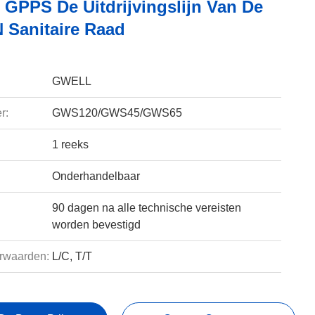
GPPS De Uitdrijvingslijn Van De
Sanitaire Raad
GWELL
r:
GWS120/GWS45/GWS65
1 reeks
Onderhandelbaar
90 dagen na alle technische vereisten
worden bevestigd
rwaarden:
L/C, T/T