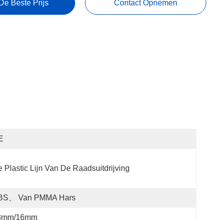
De Beste Prijs
Contact Opnemen
E
 Plastic Lijn Van De Raadsuitdrijving
BS、 Van PMMA Hars
8mm/16mm