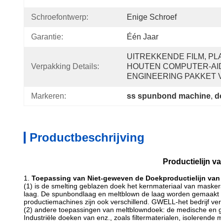
Schroefontwerp:
Enige Schroef
Garantie:
Één Jaar
UITREKKENDE FILM, PLAS
Verpakking Details:
HOUTEN COMPUTER-AI
ENGINEERING PAKKET 
Markeren:
ss spunbond machine
, 
d
Productbeschrijving
Productielijn v
1.
Toepassing van Niet-geweven de Doekproductielijn van
(1) is de smelting geblazen doek het kernmateriaal van maske
laag. De spunbondlaag en meltblown de laag worden gemaakt va
productiemachines zijn ook verschillend. GWELL-het bedrijf ve
(2) andere toepassingen van meltblowndoek: de medische en g
Industriële doeken van enz., zoals filtermaterialen, isolerende