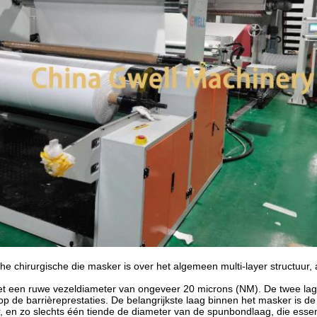
he chirurgische die masker is over het algemeen multi-layer structuur
et een ruwe vezeldiameter van ongeveer 20 microns (NM). De twee la
op de barrièreprestaties. De belangrijkste laag binnen het masker is d
r, en zo slechts één tiende de diameter van de spunbondlaag, die essent