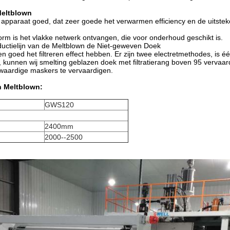
Meltblown
apparaat goed, dat zeer goede het verwarmen efficiency en de uitsteken
rm is het vlakke netwerk ontvangen, die voor onderhoud geschikt is.
ductielijn van de Meltblown de Niet-geweven Doek
goed het filtreren effect hebben. Er zijn twee electretmethodes, is één 
kunnen wij smelting geblazen doek met filtratierang boven 95 vervaardi
aardige maskers te vervaardigen.
n Meltblown:
GWS120
2400mm
2000--2500