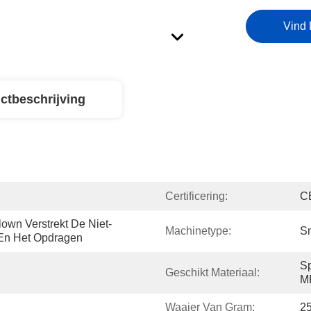
Vind 
ctbeschrijving
Certificering:
C
lown Verstrekt De Niet-
Machinetype:
Sm
 En Het Opdragen
Sp
Geschikt Materiaal:
M
Waaier Van Gram:
2