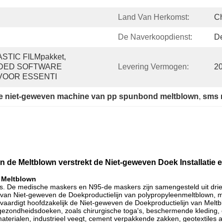
Land Van Herkomst:
C
De Naverkoopdienst:
De
TIC FILMpakket, 
DED SOFTWARE 
Levering Vermogen:
2
VOOR ESSENTI
e niet-geweven machine van pp spunbond meltblown
, 
sms 
an de Meltblown verstrekt de Niet-geweven Doek Installatie
 Meltblown
rs. De medische maskers en N95-de maskers zijn samengesteld uit dri
n Niet-geweven de Doekproductielijn van polypropyleenmeltblown, maa
rvaardigt hoofdzakelijk de Niet-geweven de Doekproductielijn van Meltb
ezondheidsdoeken, zoals chirurgische toga's, beschermende kleding, 
 materialen, industrieel veegt, cement verpakkende zakken, geotextiles 