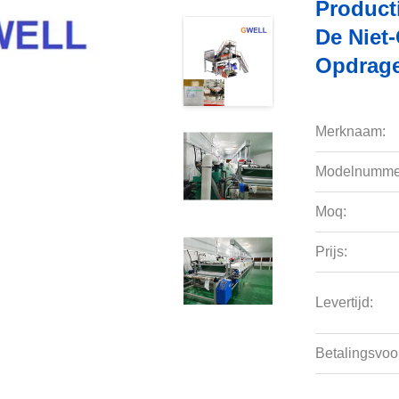
Producti
De Niet
Opdrag
Merknaam:
Modelnumme
Moq:
Prijs:
Levertijd:
Betalingsvoo