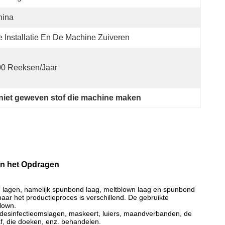
hina
 Installatie En De Machine Zuiveren
00 Reeksen/jaar
niet geweven stof die machine maken
 en het Opdragen
e lagen, namelijk spunbond laag, meltblown laag en spunbond
r het productieproces is verschillend. De gebruikte
lown.
desinfectieomslagen, maskeert, luiers, maandverbanden, de
af, die doeken, enz. behandelen.