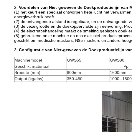
2.
Voordelen van Niet-geweven de Doekproductielijn van 
(1) het keurt een speciaal ontworpen hete lucht het verwarmen 
energieverbruik heeft.
(2) de ontvangende afstand is regelbaar, en de ontvangende vo
(3) de vezelgrootte en de doekoppervlakte zijn eenvormig. Pro
(4) de electretbehandeling maakt de smelting geblazen doek een 
(5) gebruikend onze machine en ons exclusief productieproces, 
geschikt om medische maskers, N95-maskers en andere hoogw
3.
Configuratie van Niet-geweven de Doekproductielijn va
Machinemodel
GWS65
GWS90
Geschikt materiaal
Pp
Breedte (mm)
800mm
1600mm
Output (kg/day)
350-450
1000--1500