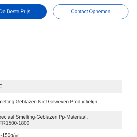
De Beste Prijs
Contact Opnemen
E
elting Geblazen Niet Geweven Productielijn
eciaal Smelting-Geblazen Pp-Materiaal, 
FR1500-1800
5-150g/㎡