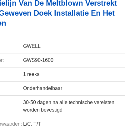
elijn Van De Meltblown Verstrekt
-Geweven Doek Installatie En Het
en
GWELL
r:
GWS90-1600
1 reeks
Onderhandelbaar
30-50 dagen na alle technische vereisten
worden bevestigd
rwaarden:
L/C, T/T