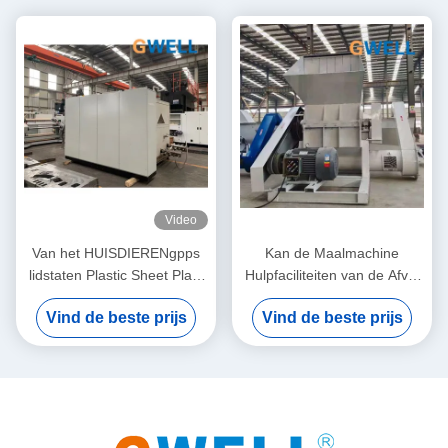
Video
Van het HUISDIERENgpps
Kan de Maalmachine
lidstaten Plastic Sheet Plate
Hulpfaciliteiten van de Afval
van PC PMMA Systeem van
Plastic Verpletterende
Vind de beste prijs
Vind de beste prijs
de de Film het
Machine bottelen
Elektrocontrole