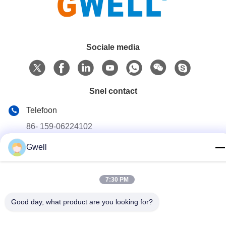
Sociale media
Snel contact
Telefoon
86- 159-06224102
E-mail
Gwell
salem@gwell.cn
Adres
7:30 PM
88# HENGSI RD. SCIENCE AND TECHNOLOGY
INDUSTRIAL PARK,CHENGXIANG TOWN,TAICANG,
Good day, what product are you looking for?
SUZHOU JIANGSU PROVINCE, CHINA