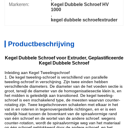
Markeren:
Kegel Dubbele Schroef HV 
1000
, 
kegel dubbele schroefextruder
Productbeschrijving
Kegel Dubbele Schroef voor Extruder, Geplastificeerde
Kegel Dubbele Schroef
Inleiding aan Kegel Tweelingschroef
1. De kegel tweeling-schroef is verschillend van parallelle
tweeling-schroef in verschijning. Zijn twee einden hebben
verschillende diameters. De diameter van de het voeden sectie is
groot, terwijl de diameter van de homogenisatiesectie klein is, en
het midden is geleidelijk aan transitioned. De kegel tweeling-
schroef is een inschakelend type, de meesten waarvan counter-
rotating zijn. Twee kegelschroeven schakelen met elkaar in het
vat in en roteren in tegenovergestelde richtingen, en er is een
redelijk hiaat tussen de bovenkant van de spiraalvormige rand
van één schroef en de wortel van de andere schroef. wegens
counter-rotation, wordt de spiraalvormige weg van het materiaal
op één schroef geblokkeerd door de andere schroef, en het