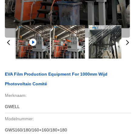
EVA Film Production Equipment For 1000mm Wijd
Photovoltaic Comité
Merknaam:
GWELL
Modelnummer:
GWS160/180/160+160/180+180