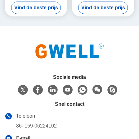
EVA) Solar Film Productielijn
extrusietechnologie voor 1
Vind de beste prijs
Vind de beste prijs
Enkele Schroef Co-extrusie
GW+ jaarlijkse productie en
Ontwerp 800kg/u Output
EVA-POE-EVA Film Structure
capaciteit
Sociale media
Snel contact
Telefoon
86- 159-06224102
E-mail