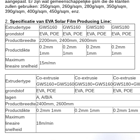
aangepast. Er zijn wat gemeenschappelijke gsm die de klanten
zullen gebruiken: 250g/sqm, 260g/sqm, 280g/sqm, 350g/sqm,
390g/sqm, 400g/sqm, 450g/sqm, enz.
2.
Specificatie van EVA Solar Film Producing Line:
Extrudertype
GWS160
GWS160
GWS180
GWS180
grondstof
EVA, POE
EVA, POE
EVA, POE
EVA, POE
Productbreedte
2200mm, 2400mm, 2600mm
0.2mm
0.2mm
0.2mm
0.2mm
Productdikte
1mm
1mm
1mm
1mm
Maximum
15m/mn
lineaire snelheid
Co-extrusie
Co-extrusie
Co-extrusie
Extrudertype
GWS160+GWS160
GWS180+GWS160
GWS180+GW
grondstof
EVA, POE
EVA, POE
EVA, POE
lagen
A, A/B/A
Productbreedte
2400mm, 2600mm
Productdikte
0.2mm 1mm
0.2mm 1mm
0.2mm 1mm
Maximum
lineaire
18m/min
snelheid