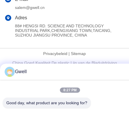
salem@gwell.cn
Adres
88# HENGSI RD. SCIENCE AND TECHNOLOGY
INDUSTRIAL PARK,CHENGXIANG TOWN,TAICANG,
SUZHOU JIANGSU PROVINCE, CHINA
Privacybeleid
|
Sitemap
China Goed Kwaliteit De plastic Lijn van de Bladuitdrijving
Auteursrecht © 2021-2026 China Gwell Co., Ltd . Allen
Gwell
Voorgebe*houde rechten.
8:27 PM
Good day, what product are you looking for?