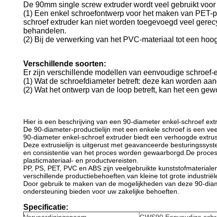
De 90mm single screw extruder wordt veel gebruikt voor 
(1) Een enkel schroefontwerp voor het maken van PET-pl
schroef extruder kan niet worden toegevoegd veel gerecy
behandelen.
(2) Bij de verwerking van het PVC-materiaal tot een hoog
Verschillende soorten:
Er zijn verschillende modellen van eenvoudige schroef-e
(1) Wat de schroefdiameter betreft: deze kan worden aa
(2) Wat het ontwerp van de loop betreft, kan het een gewon
Hier is een beschrijving van een 90-diameter enkel-schroef ext
De 90-diameter-productielijn met een enkele schroef is een ve
90-diameter enkel-schroef extruder biedt een verhoogde extrus
Deze extrusielijn is uitgerust met geavanceerde besturingssys
en consistentie van het proces worden gewaarborgd.De procesp
plasticmateriaal- en productvereisten.
PP, PS, PET, PVC en ABS zijn veelgebruikte kunststofmaterialen i
verschillende productiebehoeften.van kleine tot grote industriël
Door gebruik te maken van de mogelijkheden van deze 90-diameter
ondersteuning bieden voor uw zakelijke behoeften.
Specificatie: