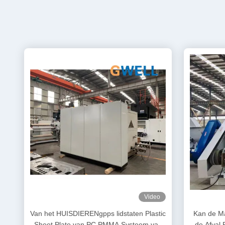
Video
Van het HUISDIERENgpps lidstaten Plastic
Kan de Ma
Sheet Plate van PC PMMA Systeem van
de Afval 