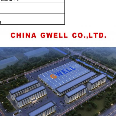
ef-extruder
g