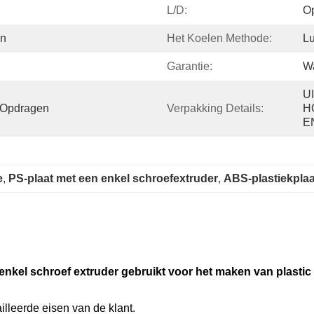
L/D:
O
en
Het Koelen Methode:
Lu
Garantie:
W
U
t Opdragen
Verpakking Details:
H
E
e
, 
PS-plaat met een enkel schroefextruder
, 
ABS-plastiekplaa
kel schroef extruder gebruikt voor het maken van plastic p
lleerde eisen van de klant.