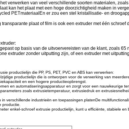
het verwerken van veel verschillende soorten materialen, zoals
aat kan het plaat met een hoge doorzichtigheid maken in verg
cled PETmateriaalEn er zou een stel kristallisatie- en droogap
 transparante plaat of film is ook een extruder met één schroef 
xtruder:
ngepast op basis van de uitvoervereisten van de klant, zoals 6
e extruder zonder uitputting zijn, of een extruder met uitputting
rusie productielijn die PP, PS, PET, PVC en ABS kan verwerken:
elzijdige productielijn die is ontworpen voor de verwerking van meerd
iekapaciteit en een hogere productieopbrengst.
temen en automatiseringsapparatuur en zorgt voor een nauwkeurige temp
arameters zoals extrusietemperatuur, extrusiedruk en extrusiesnelhei
n verschillende industrieën en toepassingen.platenDe multifunctionalite
e productie.
 enkel-schroef extrusie productielijn, kunt u efficiënte, stabiele en 