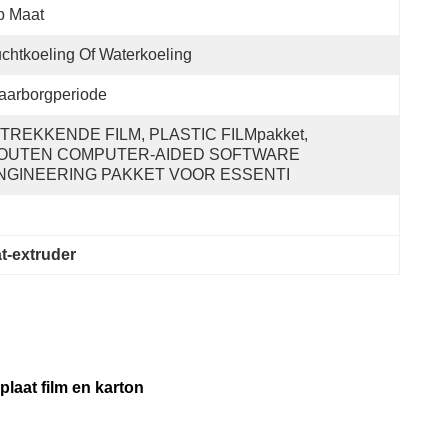
p Maat
chtkoeling Of Waterkoeling
aarborgperiode
ITREKKENDE FILM, PLASTIC FILMpakket, 
OUTEN COMPUTER-AIDED SOFTWARE 
NGINEERING PAKKET VOOR ESSENTI
t-extruder
laat film en karton