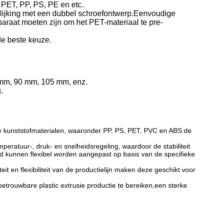
 PET, PP, PS, PE en etc.
.
elijking met een dubbel schroefontwerp.Eenvoudige
paraat moeten zijn om het PET-materiaal te pre-
de beste keuze.
5 mm, 90 mm, 105 mm, enz.
.
ere kunststofmaterialen, waaronder PP, PS, PET, PVC en ABS.de
eratuur-, druk- en snelheidsregeling, waardoor de stabiliteit
d kunnen flexibel worden aangepast op basis van de specifieke
it en flexibiliteit van de productielijn maken deze geschikt voor
betrouwbare plastic extrusie productie te bereiken,een sterke