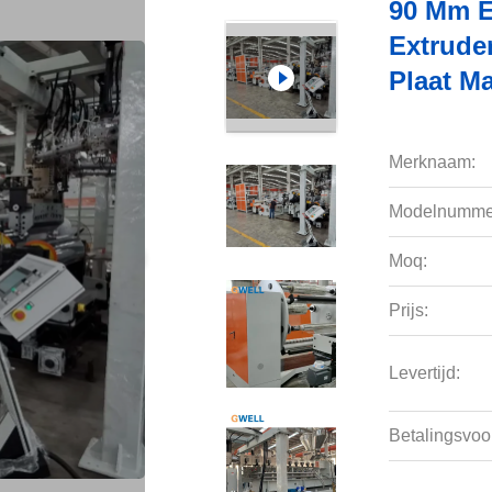
90 Mm E
Extrude
Plaat M
Merknaam:
Modelnumme
Moq:
Prijs:
Levertijd:
Betalingsvoo