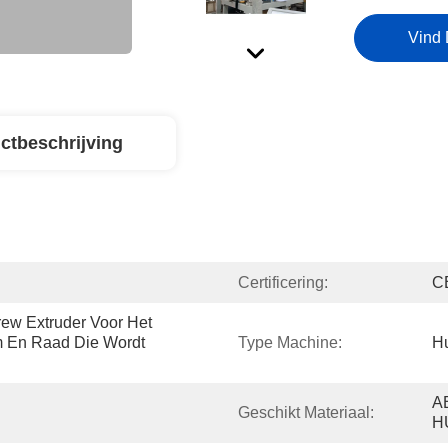
Vind 
ctbeschrijving
Certificering:
C
w Extruder Voor Het 
m En Raad Die Wordt 
Type Machine:
Hu
A
Geschikt Materiaal:
H