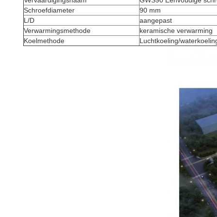
Vervaardigingsnaam
GWS90 Eenvoudige schro
Schroefdiameter
90 mm
L/D
aangepast
Verwarmingsmethode
keramische verwarming
Koelmethode
Luchtkoeling/waterkoelin