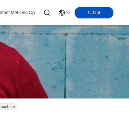
tact Met Ons Op
Citaat
 machine