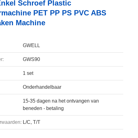
nkel Schroef Plastic
rmachine PET PP PS PVC ABS
aken Machine
GWELL
r:
GWS90
1 set
Onderhandelbaar
15-35 dagen na het ontvangen van
beneden - betaling
rwaarden:
L/C, T/T