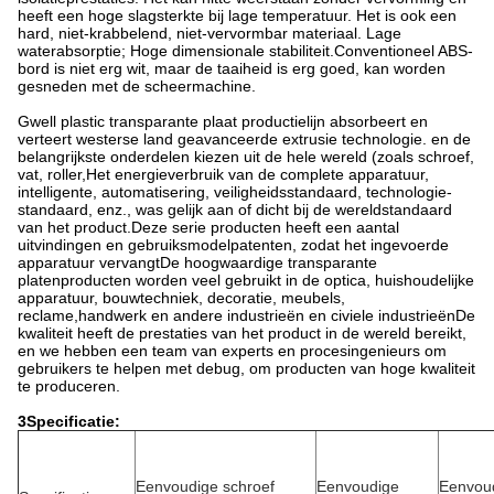
heeft een hoge slagsterkte bij lage temperatuur. Het is ook een
hard, niet-krabbelend, niet-vervormbar materiaal. Lage
waterabsorptie; Hoge dimensionale stabiliteit.Conventioneel ABS-
bord is niet erg wit, maar de taaiheid is erg goed, kan worden
gesneden met de scheermachine.
Gwell plastic transparante plaat productielijn absorbeert en
verteert westerse land geavanceerde extrusie technologie. en de
belangrijkste onderdelen kiezen uit de hele wereld (zoals schroef,
vat, roller,Het energieverbruik van de complete apparatuur,
intelligente, automatisering, veiligheidsstandaard, technologie-
standaard, enz., was gelijk aan of dicht bij de wereldstandaard
van het product.Deze serie producten heeft een aantal
uitvindingen en gebruiksmodelpatenten, zodat het ingevoerde
apparatuur vervangtDe hoogwaardige transparante
platenproducten worden veel gebruikt in de optica, huishoudelijke
apparatuur, bouwtechniek, decoratie, meubels,
reclame,handwerk en andere industrieën en civiele industrieënDe
kwaliteit heeft de prestaties van het product in de wereld bereikt,
en we hebben een team van experts en procesingenieurs om
gebruikers te helpen met debug, om producten van hoge kwaliteit
te produceren.
3Specificatie:
Eenvoudige schroef
Eenvoudige
Eenvou