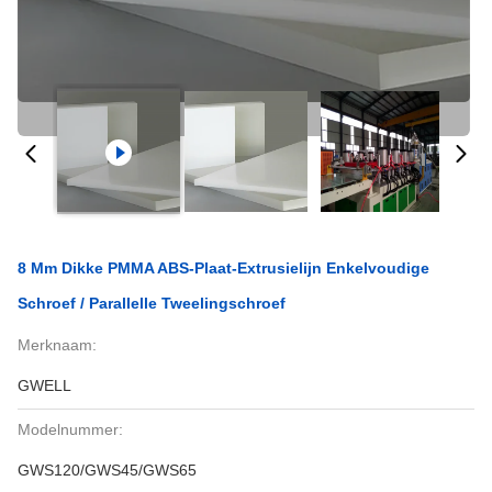
8 Mm Dikke PMMA ABS-Plaat-Extrusielijn Enkelvoudige
Schroef / Parallelle Tweelingschroef
Merknaam:
GWELL
Modelnummer:
GWS120/GWS45/GWS65