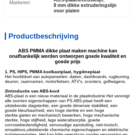
Markeren:
8 mm dikke extruderingslijn 
voor platen
Productbeschrijving
ABS PMMA dikke plaat maken machine kan
onafhankelijk worden ontworpen goede kwaliteit en
goede prijs
1. PS, HIPS, PMMA koelkastplaat, hygiëneplaat
Het hoofddoel van autopaneelen: daken, dashboards, rugleuning,
deuren, raamramen, motorfietsen, ATV's, scooters, golfwagens.
2Introductie van ABS-bord
ABS-plaat is een nieuw materiaal in de plaatindustrie.Het verenigt
alle soorten eigenschappen van PS.ABS-plaat heeft een
uitstekende slagsterkte, een goede dimensie stabiliteit, een
goede kleurbaarheid, een hoge sterkte en een hoge
sterkte.gieten en mechanisch bewerken, hoge mechanische
sterkte, hoge stijfheid, lage waterabsorptie, goede
corrosiebestendigheid, eenvoudige aansluiting, niet-toxisch,
smaakloos,uitstekende chemische eigenschappen en elektrische
isolatieprestaties. Het kan hitte weerstaan zonder vervorming en