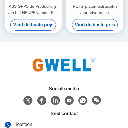
ABS GPPS de Productielijn
PETG-platen-extrusielijn
van het HEUPENpmma Blad
voor advertentie-
voor de Dienbladen van het
afbeeldingen in kasten
Vind de beste prijs
Vind de beste prijs
Ladenafvoerkanaal
Sociale media
Snel contact
Telefoon