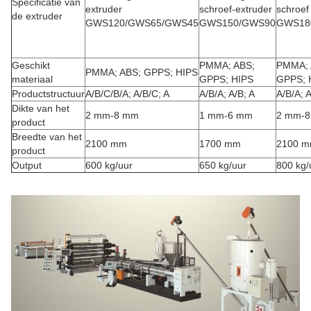
Specificatie van
extruder
schroef-extruder
schroef
de extruder
GWS120/GWS65/GWS45
GWS150/GWS90
GWS18
Geschikt
PMMA; ABS;
PMMA; 
PMMA; ABS; GPPS; HIPS
materiaal
GPPS; HIPS
GPPS; 
Productstructuur
A/B/C/B/A; A/B/C; A
A/B/A; A/B; A
A/B/A; A
Dikte van het
2 mm-8 mm
1 mm-6 mm
2 mm-
product
Breedte van het
2100 mm
1700 mm
2100 
product
Output
600 kg/uur
650 kg/uur
800 kg/