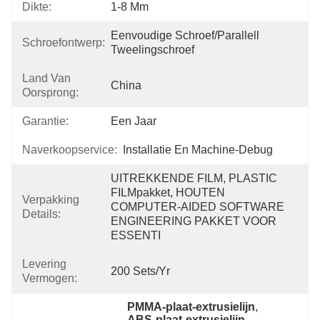
Dikte:
1-8 Mm
Eenvoudige Schroef/parallell 
Schroefontwerp:
Tweelingschroef
Land Van
China
Oorsprong:
Garantie:
Een Jaar
Naverkoopservice:
Installatie En Machine-Debug
UITREKKENDE FILM, PLASTIC 
FILMpakket, HOUTEN 
Verpakking
COMPUTER-AIDED SOFTWARE 
Details:
ENGINEERING PAKKET VOOR 
ESSENTI
Levering
200 Sets/yr
Vermogen:
PMMA-plaat-extrusielijn
, 
ABS-plaat-extrusielijn
, 