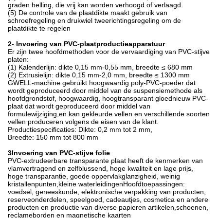
graden helling, die vrij kan worden verhoogd of verlaagd.
(5) De controle van de plaatdikte maakt gebruik van
schroefregeling en drukwiel tweerichtingsregeling om de
plaatdikte te regelen
2- Invoering van PVC-plaatproductieapparatuur
Er zijn twee hoofdmethoden voor de vervaardiging van PVC-stijve
platen:
(1) Kalenderlijn: dikte 0,15 mm-0,55 mm, breedte ≤ 680 mm
(2) Extrusielijn: dikte 0,15 mm-2,0 mm, breedte ≤ 1300 mm
GWELL-machine gebruikt hoogwaardig poly-PVC-poeder dat
wordt geproduceerd door middel van de suspensiemethode als
hoofdgrondstof, hoogwaardig, hoogtransparant gloednieuw PVC-
plaat dat wordt geproduceerd door middel van
formulewijziging,en kan gekleurde vellen en verschillende soorten
vellen produceren volgens de eisen van de klant.
Productiespecificaties: Dikte: 0,2 mm tot 2 mm,
Breedte: 150 mm tot 800 mm
3Invoering van PVC-stijve folie
PVC-extrudeerbare transparante plaat heeft de kenmerken van
vlamvertragend en zelfblussend, hoge kwaliteit en lage prijs,
hoge transparantie, goede oppervlakglanzigheid, weinig
kristallenpunten,kleine waterleidingenHoofdtoepassingen:
voedsel, geneeskunde, elektronische verpakking van producten,
reserveonderdelen, speelgoed, cadeautjes, cosmetica en andere
producten en productie van diverse papieren artikelen,schoenen,
reclameborden en magnetische kaarten