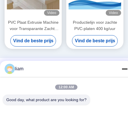
Video
Video
PVC Plaat Extrusie Machine
Productielijn voor zachte
voor Transparante Zachte
PVC-platen 400 kg/uur
Platen met 0,4-10 mm Dikte
Vind de beste prijs
Vind de beste prijs
en 600-2000 mm Breedte
liam
12:00 AM
Good day, what product are you looking for?
Sociale media