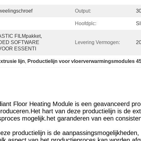
Tweelingschroef
Output:
3
Hoofdplc:
S
TIC FILMpakket, 
DED SOFTWARE 
Levering Vermogen:
20
VOOR ESSENTI
trusie lijn
, 
Productielijn voor vloerverwarmingsmodules 45
adiant Floor Heating Module is een geavanceerd p
oduceren.Het hart van deze productielijn is de e
sproces mogelijk.het garanderen van een consist
deze productielijn is de aanpassingsmogelijkheden,
elk aspect van het productieproces kan worden afg