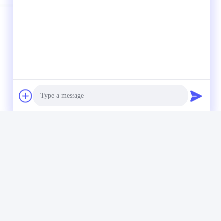
ogische vooruitgang in de productie van
sen van klanten in de industrie te voldoen.
Photo
Video Call
Audio Call