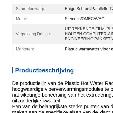
Schroefontwerp:
Enige Schroef/Parallelle 
Motor:
Siemens/OMEC/WEG
UITREKKENDE FILM, PLAS
Verpakking Details:
HOUTEN COMPUTER-AI
ENGINEERING PAKKET 
Markeren:
Plastic warmwater vloer ex
Productbeschrijving
De productielijn van de Plastic Hot Water R
hoogwaardige vloerverwarmingsmodules te pr
nauwkeurige beheersing van het extrudering
uitzonderlijke kwaliteit.
Een van de belangrijkste sterke punten van 
maken aan de specifieke eisen van de klant.