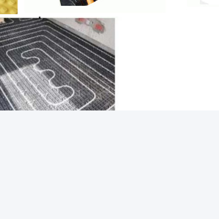
Hot Water Radiant Floor Heating Module een technol
kwaliteit als maatwerk om aan de uiteenlopende ei