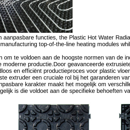
 aanpasbare functies, the Plastic Hot Water Radia
for manufacturing top-of-the-line heating modules w
n om te voldoen aan de hoogste normen van de ind
e moderne productie.Door geavanceerde extrusietec
adloos en efficiënt productieproces voor plastic v
te extruder een cruciale rol bij het garanderen va
asbare karakter maakt het mogelijk om verschillen
jk is die voldoet aan de specifieke behoeften va