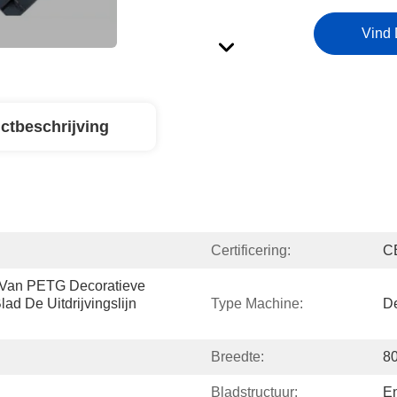
Vind 
ctbeschrijving
Certificering:
C
 Van PETG Decoratieve 
d De Uitdrijvingslijn 
Type Machine:
De
Breedte:
8
Bladstructuur:
En