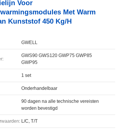
elijn Voor
rwarmingsmodules Met Warm
an Kunststof 450 Kg/h
GWELL
GWS90 GWS120 GWP75 GWP85
r:
GWP95
1 set
Onderhandelbaar
90 dagen na alle technische vereisten
worden bevestigd
rwaarden:
L/C, T/T