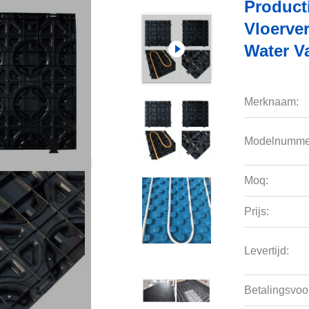
Producti
Vloerve
Water V
Merknaam:
Modelnumme
Moq:
Prijs:
Levertijd:
Betalingsvoo