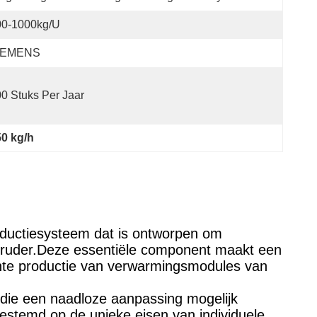
00-1000kg/u
IEMENS
0 Stuks Per Jaar
0 kg/h
roductiesysteem dat is ontworpen om
xtruder.Deze essentiële component maakt een
ente productie van verwarmingsmodules van
 die een naadloze aanpassing mogelijk
estemd op de unieke eisen van individuele