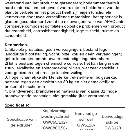
weerstand van het product te garanderen; bodemmateriaal:wit
hard materiaal om het gevoel van ruimte en helderheid van de
plant te verbeterenHet product heeft zijn eigen functionele
kenmerken door twee verschillende materialen: het oppervlak is
glad en gecombineerd.zodat de nieuwe generatie van APVC anti-
corrosieve composiet golfplaten oplost de problemen van product
duurzaamheid, corrosiebestendigheid, lage stijfheid, ruimte en
schoonheid.
Kenmerken:
1. Stabiele prestaties, geen vervaagingen; bestand tegen
langdurige blootstelling, vocht, hitte, kou en geen vervaagingen;
gebruik hoogtemperatuurweerbestendige ingenieurshars.
2Het is bestand tegen chemische corrosie; het kan lang in een
zuur-, alkalische en zoutomgeving blijven, wat zeer geschikt is
voor gebieden met ernstige luchtvervuiling.
3. hoge lichamelijke sterkte; sterke treksterkte en buigsterkte,
bestand tegen een gewicht van 80 kg en niet gemakkelijk te
breken of te scheuren.
4. brandwerend; brandwerend materiaal van klasse B1, hoge
brandwerende prestaties, niet gemakkelijk te verbranden.
Specificatie:
Kegelvormige
Eenvoudige
tweelingschroef
Eenvoudige
Specificatie van
schroef
GWC65/132-
schroef
de extruder
GWS120-
GWC80/156-
GWS120