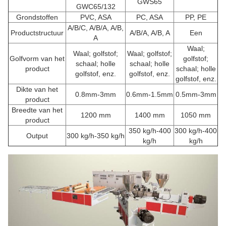
GWS65
GWC65/132
Grondstoffen
PVC, ASA
PC, ASA
PP, PE
A/B/C, A/B/A, A/B,
Productstructuur
A/B/A, A/B, A
Een
A
Waal;
Waal; golfstof;
Waal; golfstof;
Golfvorm van het
golfstof;
schaal; holle
schaal; holle
product
schaal; holle
golfstof, enz.
golfstof, enz.
golfstof, enz.
Dikte van het
0.8mm-3mm
0.6mm-1.5mm
0.5mm-3mm
product
Breedte van het
1200 mm
1400 mm
1050 mm
product
350 kg/h-400
300 kg/h-400
Output
300 kg/h-350 kg/h
kg/h
kg/h