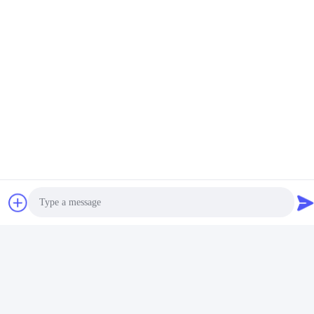
Sociale media
Snel contact
Telefoon
86- 159-06224102
E-mail
salem@gwell.cn
Adres
88# HENGSI RD. SCIENCE AND TECHNOLOGY
INDUSTRIAL PARK,CHENGXIANG TOWN,TAICANG,
SUZHOU JIANGSU PROVINCE, CHINA
Photo
Privacybeleid
|
Sitemap