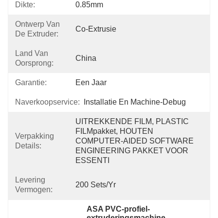
Dikte:
0.85mm
Ontwerp Van
Co-Extrusie
De Extruder:
Land Van
China
Oorsprong:
Garantie:
Een Jaar
Naverkoopservice:
Installatie En Machine-Debug
UITREKKENDE FILM, PLASTIC 
FILMpakket, HOUTEN 
Verpakking
COMPUTER-AIDED SOFTWARE 
Details:
ENGINEERING PAKKET VOOR 
ESSENTI
Levering
200 Sets/yr
Vermogen:
ASA PVC-profiel-
extruderingsmachine