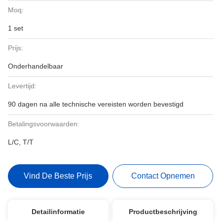
Moq:
1 set
Prijs:
Onderhandelbaar
Levertijd:
90 dagen na alle technische vereisten worden bevestigd
Betalingsvoorwaarden:
L/C, T/T
Vind De Beste Prijs
Contact Opnemen
Detailinformatie
Productbeschrijving