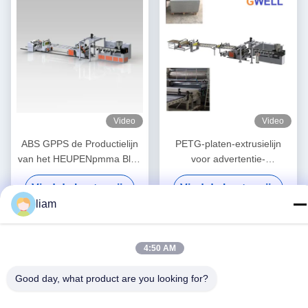
Video
Video
ABS GPPS de Productielijn
PETG-platen-extrusielijn
van het HEUPENpmma Blad
voor advertentie-
voor de Dienbladen van het
afbeeldingen in kasten
Vind de beste prijs
Vind de beste prijs
Ladenafvoerkanaal
liam
4:50 AM
Good day, what product are you looking for?